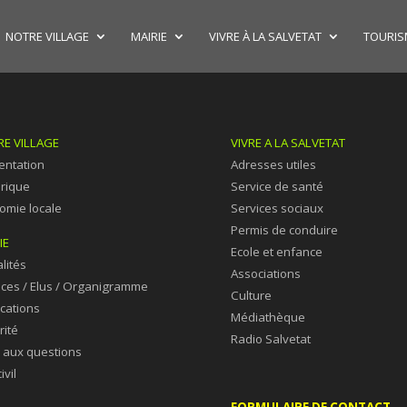
NOTRE VILLAGE
MAIRIE
VIVRE À LA SALVETAT
TOURISM
E VILLAGE
VIVRE A LA SALVETAT
entation
Adresses utiles
orique
Service de santé
omie locale
Services sociaux
Permis de conduire
IE
Ecole et enfance
lités
Associations
ices /
Elus /
Organigramme
Culture
ications
Médiathèque
rité
Radio Salvetat
e aux questions
ivil
FORMULAIRE DE CONTACT