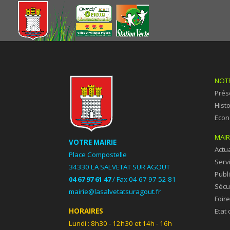
NOTR
Prés
Hist
Econ
MAIR
VOTRE MAIRIE
Actua
Place Compostelle
Serv
34330 LA SALVETAT SUR AGOUT
Publ
04 67 97 61 47
/
Fax 04 67 97 52 81
Sécu
mairie@lasalvetatsuragout.fr
Foir
Etat c
HORAIRES
Lundi :
8h30 - 12h30 et
14h - 16h