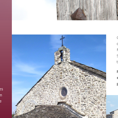
es
un
Le