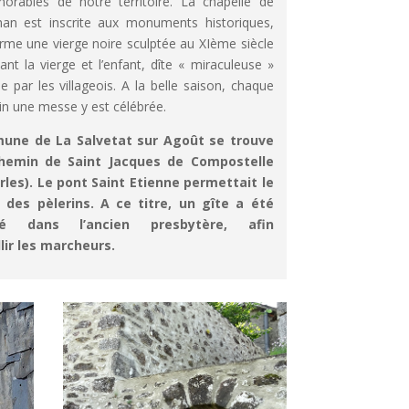
orables de notre territoire. La chapelle de
man est inscrite aux monuments historiques,
erme une vierge noire sculptée au XIème siècle
ant la vierge et l’enfant, dîte « miraculeuse »
e par les villageois. A la belle saison, chaque
in une messe y est célébrée.
une de La Salvetat sur Agoût se trouve
chemin de Saint Jacques de Compostelle
Arles). Le pont Saint Etienne permettait le
des pèlerins. A ce titre, un gîte a été
é dans l’ancien presbytère, afin
llir les marcheurs.