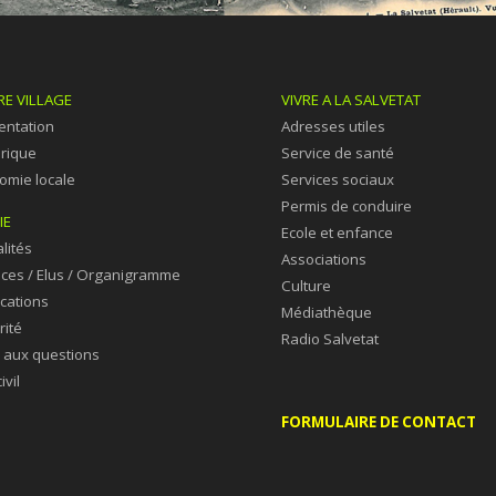
E VILLAGE
VIVRE A LA SALVETAT
entation
Adresses utiles
orique
Service de santé
omie locale
Services sociaux
Permis de conduire
IE
Ecole et enfance
lités
Associations
ices /
Elus /
Organigramme
Culture
ications
Médiathèque
rité
Radio Salvetat
e aux questions
ivil
FORMULAIRE DE CONTACT