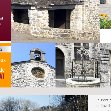
ait
s.
Le Pont a
de Cavall