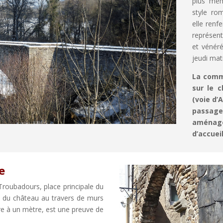
plus mém
style ro
elle renf
représent
et vénéré
jeudi mat
La comm
sur le 
(voie d’
passage 
aménag
d’accuei
e
Troubadours, place principale du
ts du château au travers de murs
ure à un mètre, est une preuve de