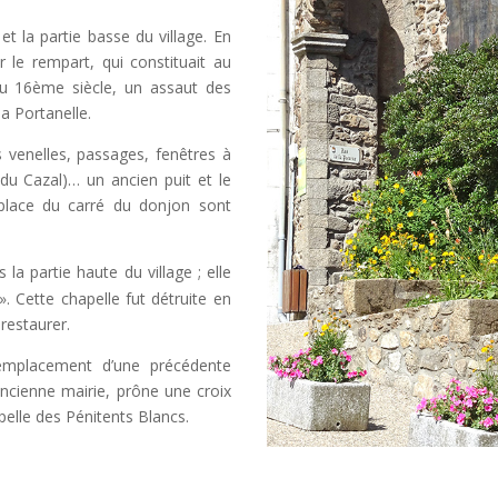
 et la partie basse du village. En
r le rempart, qui constituait au
u 16ème siècle, un assaut des
a Portanelle.
s venelles, passages, fenêtres à
du Cazal)… un ancien puit et le
 place du carré du donjon sont
 la partie haute du village ; elle
 Cette chapelle fut détruite en
restaurer.
l’emplacement d’une précédente
ancienne mairie, prône une croix
pelle des Pénitents Blancs.