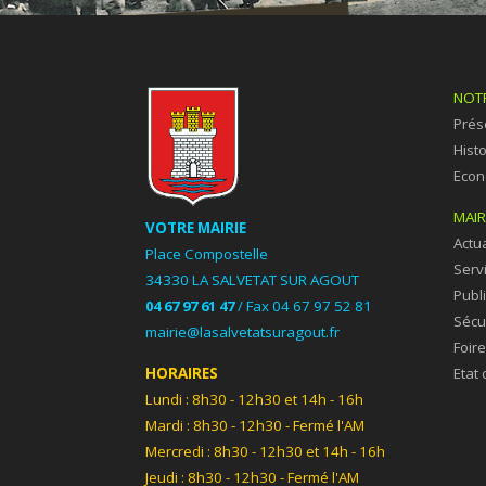
NOTR
Prés
Hist
Econ
MAIR
VOTRE MAIRIE
Actua
Place Compostelle
Serv
34330 LA SALVETAT SUR AGOUT
Publ
04 67 97 61 47
/
Fax 04 67 97 52 81
Sécu
mairie@lasalvetatsuragout.fr
Foir
Etat c
HORAIRES
Lundi :
8h30 - 12h30 et
14h - 16h
Mardi : 8h30 - 12h30 - Fermé l'AM
Mercredi : 8h30 - 12h30 et 14h - 16h
Jeudi : 8h30 - 12h30 - Fermé l'AM