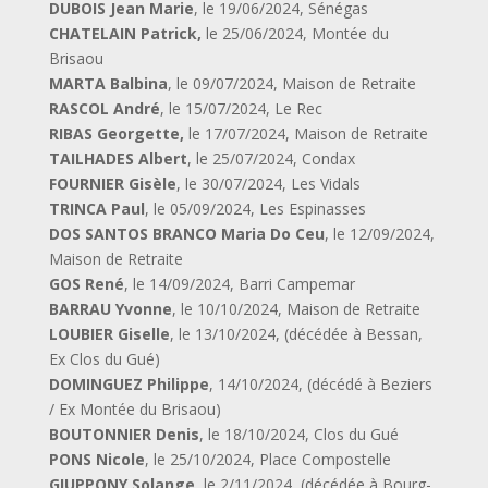
DUBOIS Jean Marie
, le 19/06/2024, Sénégas
CHATELAIN Patrick,
le 25/06/2024, Montée du
Brisaou
MARTA Balbina
, le 09/07/2024, Maison de Retraite
RASCOL André
, le 15/07/2024, Le Rec
RIBAS Georgette,
le 17/07/2024, Maison de Retraite
TAILHADES Albert
, le 25/07/2024, Condax
FOURNIER Gisèle
, le 30/07/2024, Les Vidals
TRINCA Paul
, le 05/09/2024, Les Espinasses
DOS SANTOS BRANCO Maria Do Ceu
, le 12/09/2024,
Maison de Retraite
GOS René
, le 14/09/2024, Barri Campemar
BARRAU Yvonne
, le 10/10/2024, Maison de Retraite
LOUBIER Giselle
, le 13/10/2024, (décédée à Bessan,
Ex Clos du Gué)
DOMINGUEZ Philippe
, 14/10/2024, (décédé à Beziers
/ Ex Montée du Brisaou)
BOUTONNIER Denis
, le 18/10/2024, Clos du Gué
PONS Nicole
, le 25/10/2024, Place Compostelle
GIUPPONY Solange
, le 2/11/2024, (décédée à Bourg-